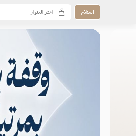
استلام
اختر العنوان