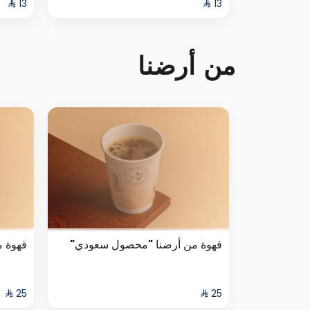
من أرضنا
قهوة من أرضنا "محصول سعودي"
قهوة 