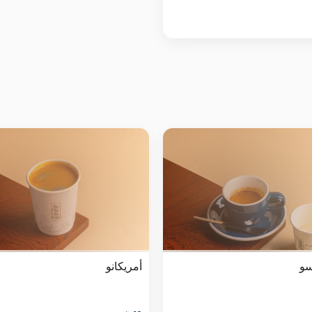
سو
أمريكانو