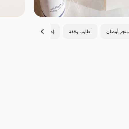
متجر أوطان
أطايب وقفة
إضافات