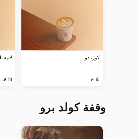
كورتادو
لاتيه با
وقفة كولد برو