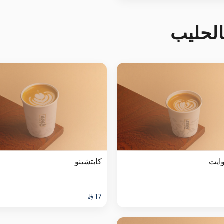
لحليب
ايت
كابتشينو