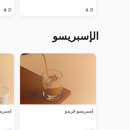
الإسبريسو
إسبريسو فريدو
إسبري