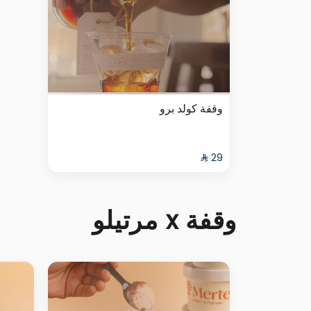
وقفة كولد برو
وقفة x مرتيلو