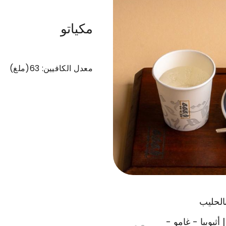
مكياتو
برو
وقفة x مرتيلو
شاي مثلج
خيار صحي
معدل الكافيين: 63(ملغ)
الحليب
ثيوبيا - غامو -