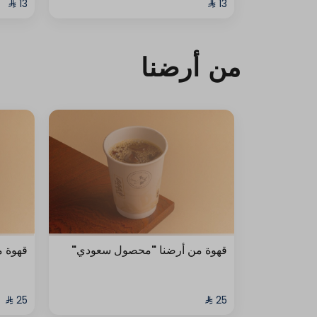
من أرضنا
قهوة من أرضنا "محصول سعودي"
قهوة 