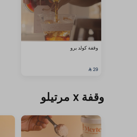
وقفة كولد برو
وقفة x مرتيلو