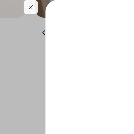
متجر أوطان
أطايب وقفة
إضافات