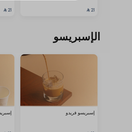
الإسبريسو
إسبريسو فريدو
إسبري