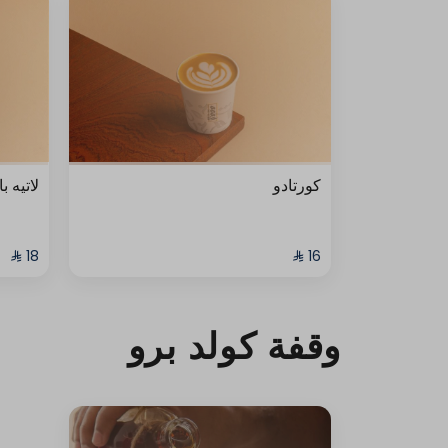
كورتادو
لاتيه با
وقفة كولد برو