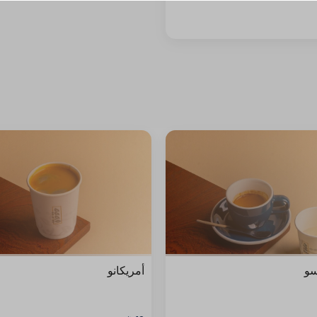
سو
أمريكانو