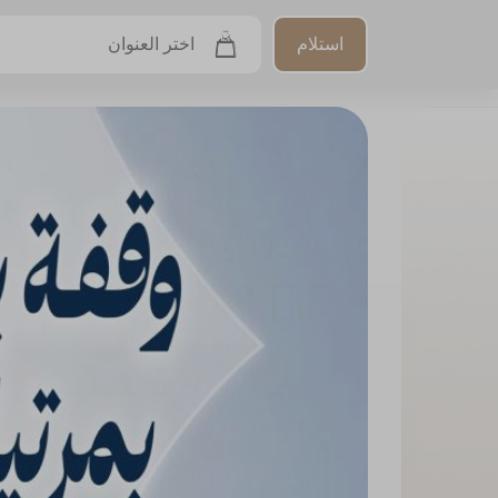
استلام
اختر العنوان