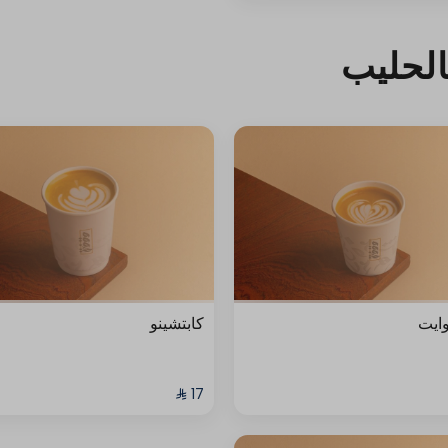
لحليب
ايت
كابتشينو