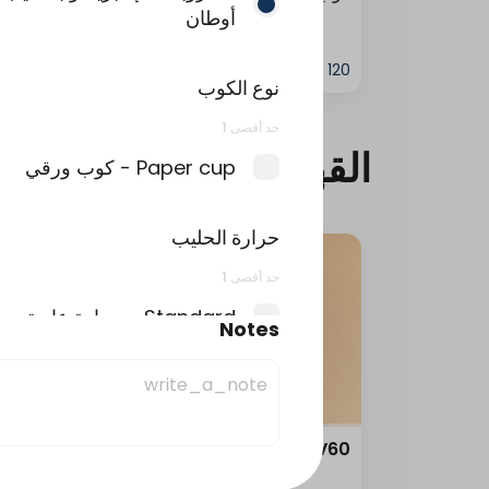
أوطان
نوع الكوب
حد أقصى 1
القهوة المقطرة
Paper cup - كوب ورقي
حرارة الحليب
حد أقصى 1
Standard - حرارة عادية
Notes
Extra hot - حرارة عالية
V60 قهوة مقطرة -
V60 قهوة مقطرة