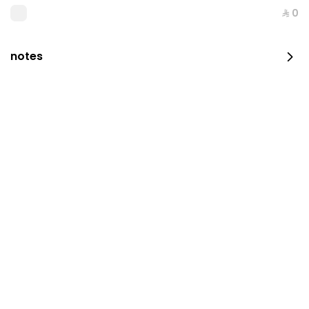
⁨⁦‪‬ 0⁩
notes
V60 قهوة مقطرة -
⁨⁦‪‬ 21⁩