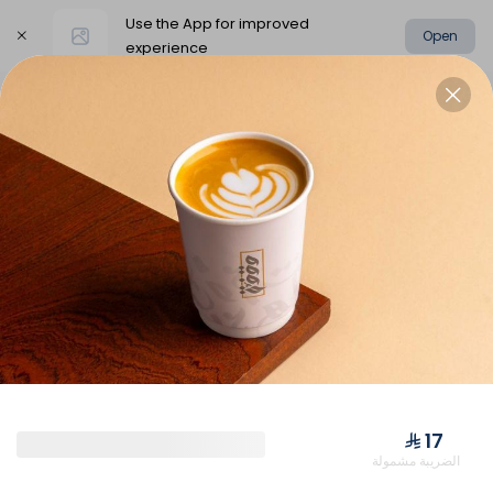
Use the App for improved
Open
experience
Select address
الإسبريسو
القهوة المقطرة
كوب فريسكو
كوب فريسكو
⁨⁦‪‬ 17⁩
الضريبة مشمولة