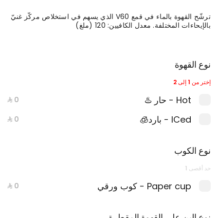
ترشّح القهوة بالماء في قمع V60 الذي يسهم في استخلاص مركّز غنيّ
بالإيحاءات المختلفة. معدل الكافيين: 120 (ملغ)
نوع القهوة
إختر من 1 إلى 2
Hot - حار ♨️
ICed - بارد🧊
كوب الهالة
نوع الكوب
حد أقصى 1
Paper cup - كوب ورقي
القهوة المقطرة
نوع البن على القهوة المقطرة