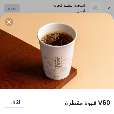
استخدم التطبيق لتجربة
مفتوح
أفضل
اختر العنوان
خيار صحي
متجر أوطان
أطايب وقفة
إضافات
كوب فريسكو
V60 قهوة مقطرة
الضريبة مشمولة