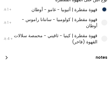
قهوة مقطرة | أثيوبيا - غامو - أوطان
+ ⁨⁦‪‬ 1⁩
قهوة مقطرة | كولومبيا - سانتانا راموس -
+ ⁨⁦‪‬ 1⁩
أوطان
قهوة مقطرة | كينيا - ثاقيني - محمصة سلالات
+ ⁨⁦‪‬ 4⁩
القهوة (فاخر)
notes
V60 قهوة مقطرة -