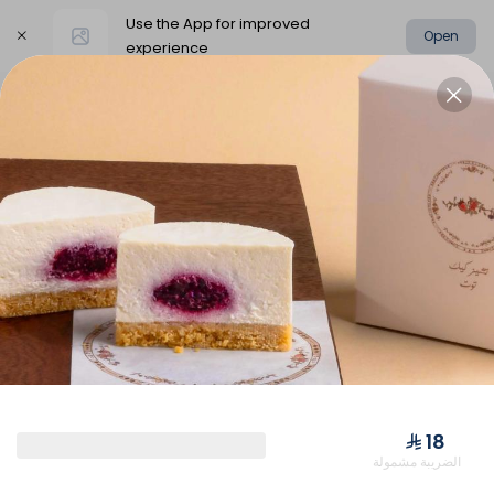
Use the App for improved
Open
experience
Select address
الإسبريسو
القهوة المقطرة
كوب فريسكو
كوب فريسكو
⁨⁦‪‬ 18⁩
الضريبة مشمولة