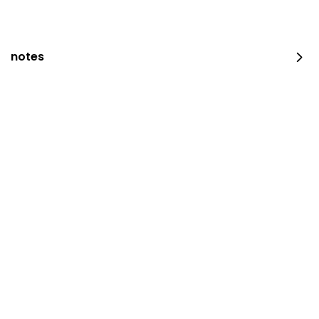
notes
كوب الهالة
⁨⁦‪‬ 120⁩
القهوة المقطرة