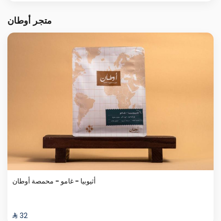
متجر أوطان
أثيوبيا - غامو - محمصة أوطان
⁨⁦‪‬ 32⁩