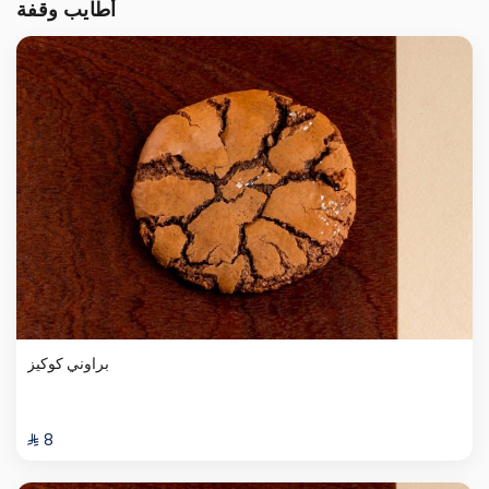
أطايب وقفة
براوني كوكيز
⁨⁦‪‬ 8⁩