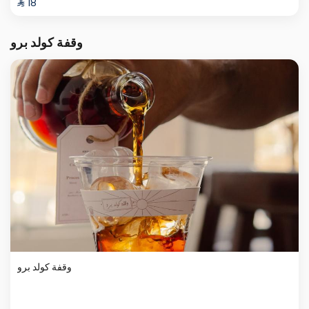
⁨⁦‪‬ 18⁩
وقفة كولد برو
وقفة كولد برو