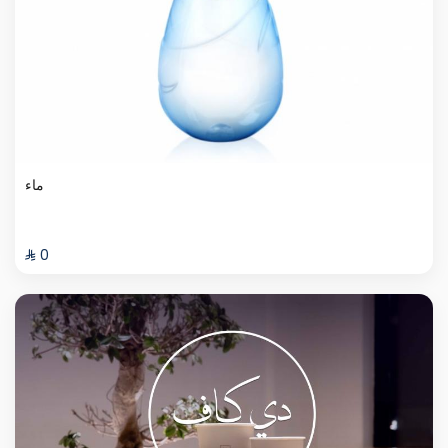
ماء
⁨⁦‪‬ 0⁩