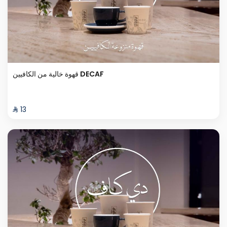
قهوة خالية من الكافيين DECAF
⁨⁦‪‬ 13⁩