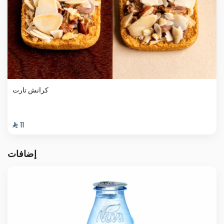
كرانش تارت
⁨⁦‪‬ 11⁩
إضافات