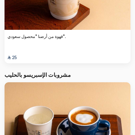
قهوة من أرضنا "محصول سعودي".
⁨⁦‪‬ 25⁩
مشروبات الإسبريسو بالحليب