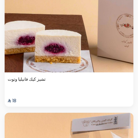
تشيز كيك فانيليا وتوت
⁨⁦‪‬ 18⁩