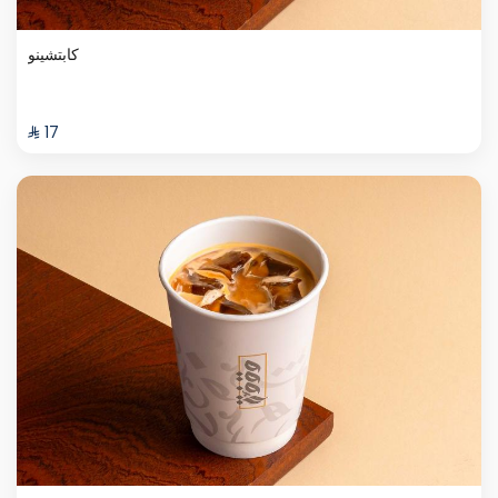
كابتشينو
⁨⁦‪‬ 17⁩