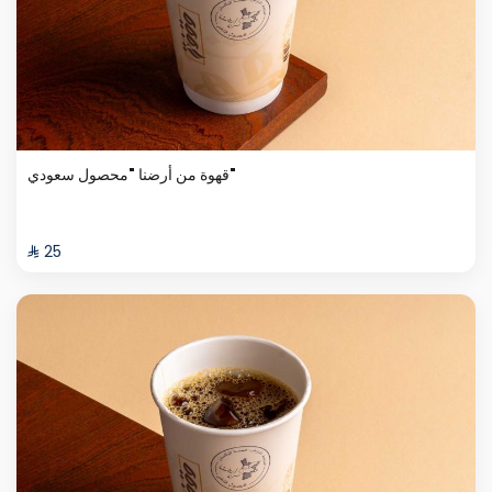
قهوة من أرضنا "محصول سعودي"
⁨⁦‪‬ 25⁩