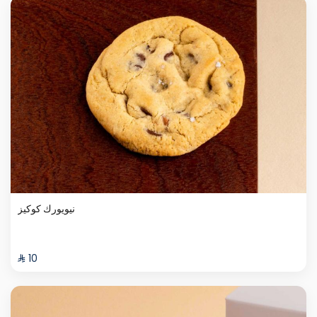
نيويورك كوكيز
⁨⁦‪‬ 10⁩