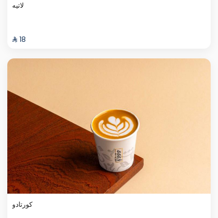
لاتيه
⁨⁦‪‬ 18⁩
كورتادو