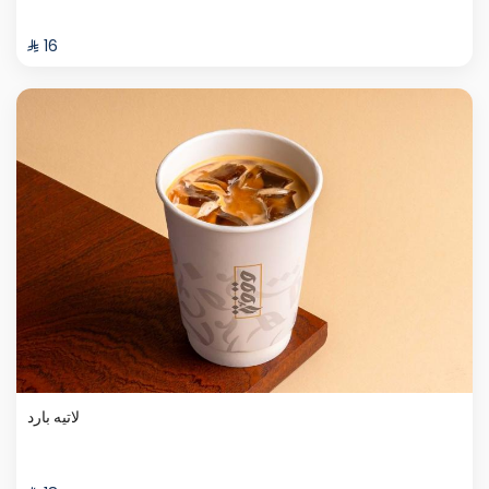
⁨⁦‪‬ 16⁩
لاتيه بارد