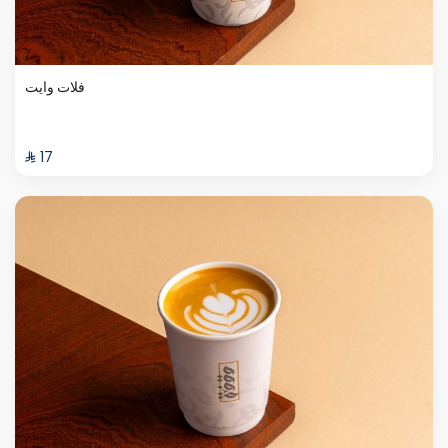
فلات وايت
⁨⁦‪‬ 17⁩