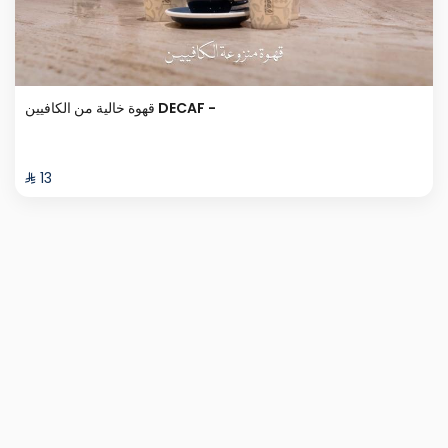
قهوة خالية من الكافيين DECAF -
⁨⁦‪‬ 13⁩