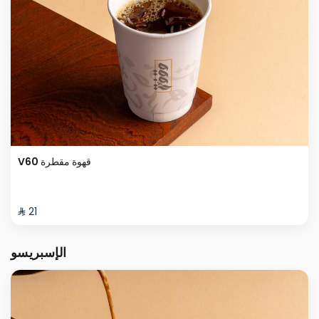
V60 قهوة مقطرة
⁨⁦‪‬ 21⁩
الإسبريسو