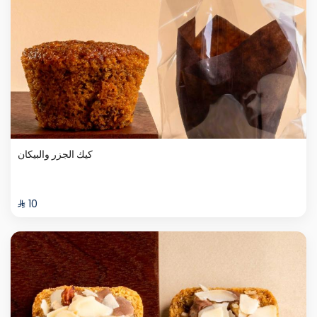
كيك الجزر والبيكان
⁨⁦‪‬ 10⁩