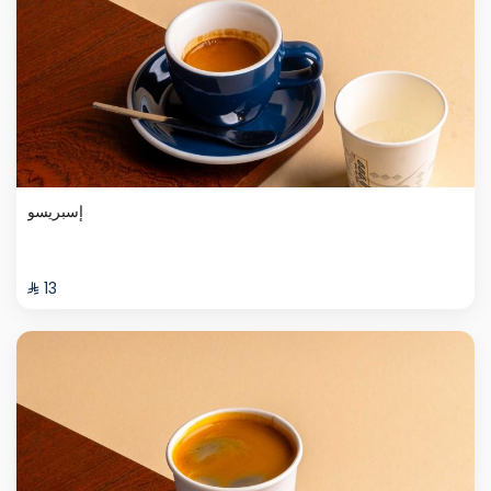
إسبريسو
⁨⁦‪‬ 13⁩