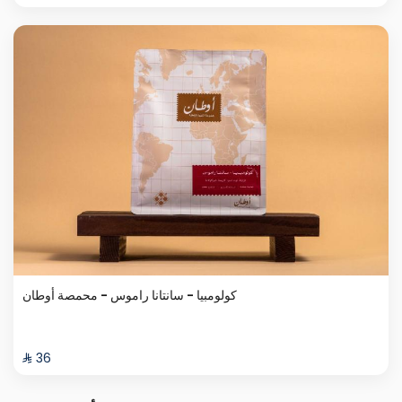
كولومبيا - سانتانا راموس - محمصة أوطان
⁨⁦‪‬ 36⁩