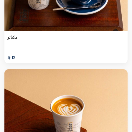
مكياتو
⁨⁦‪‬ 13⁩