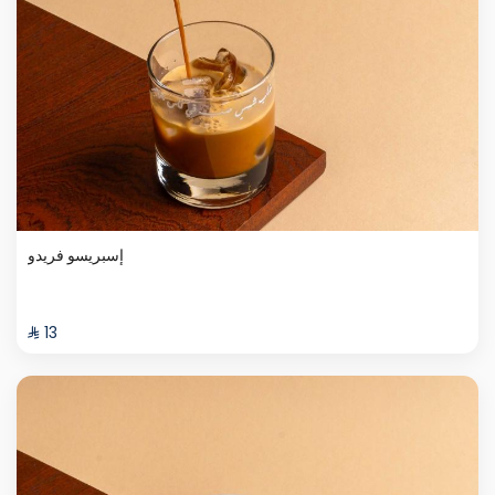
إسبريسو فريدو
⁨⁦‪‬ 13⁩