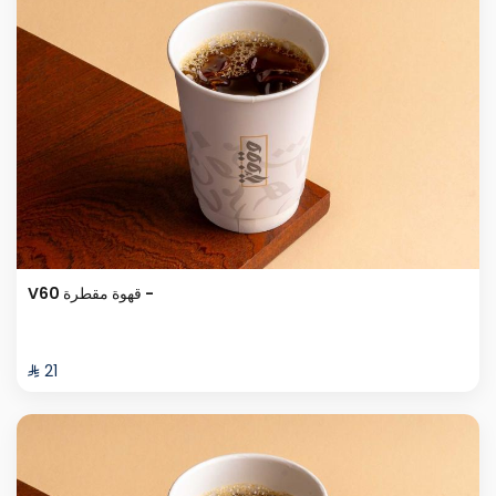
V60 قهوة مقطرة -
⁨⁦‪‬ 21⁩