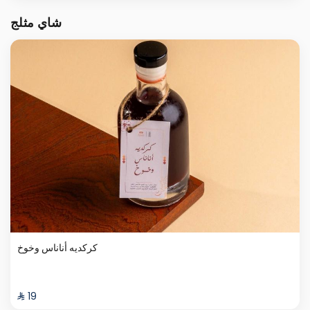
شاي مثلج
كركديه أناناس وخوخ
⁨⁦‪‬ 19⁩