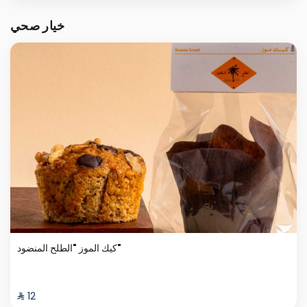
خيار صحي
كيك الموز "الطلح المنضود"
⁨⁦‪‬ 12⁩