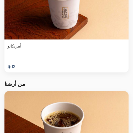
أمريكانو
⁨⁦‪‬ 13⁩
من أرضنا