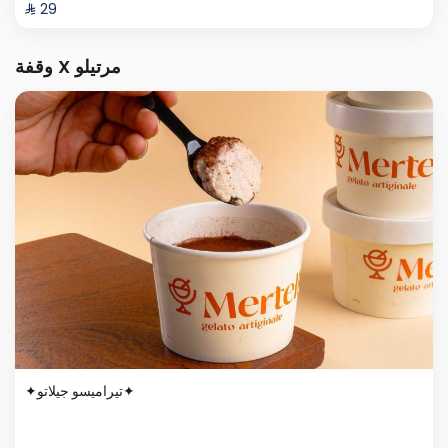
⁨⁦‪‬ 29⁩
وقفة X مرتيلو
✦تيراميسو جيلاتو✦