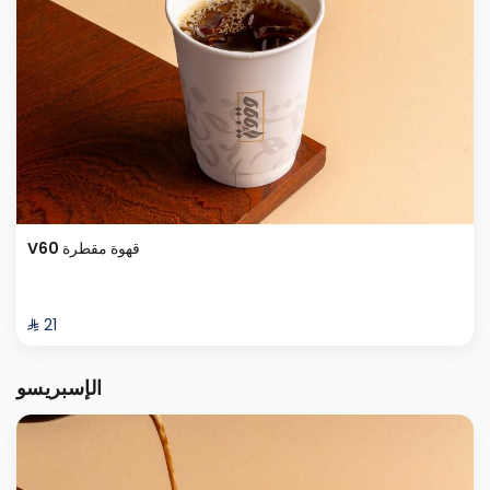
V60 قهوة مقطرة
⁨⁦‪‬ 21⁩
الإسبريسو