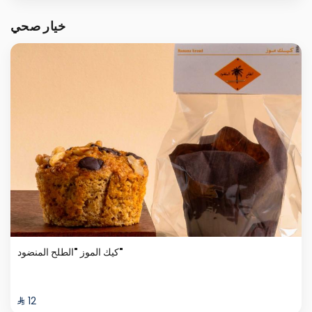
خيار صحي
كيك الموز "الطلح المنضود"
⁨⁦‪‬ 12⁩