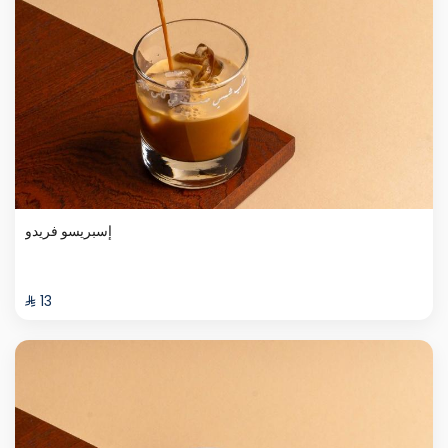
إسبريسو فريدو
⁨⁦‪‬ 13⁩