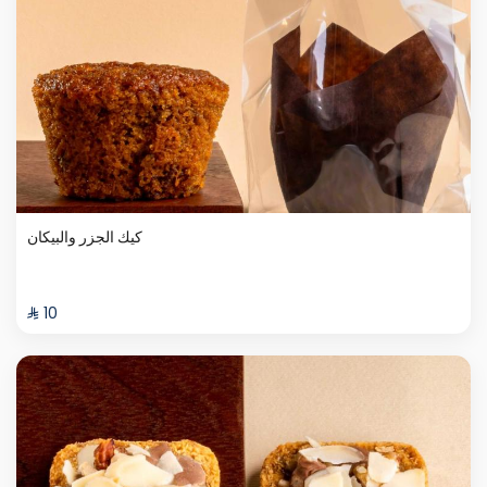
كيك الجزر والبيكان
⁨⁦‪‬ 10⁩