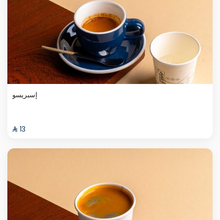
إسبريسو
⁨⁦‪‬ 13⁩