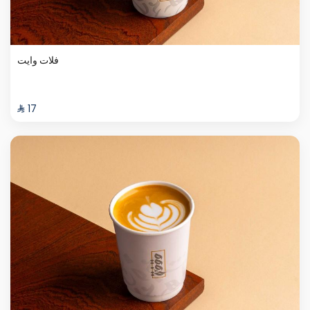
فلات وايت
⁨⁦‪‬ 17⁩