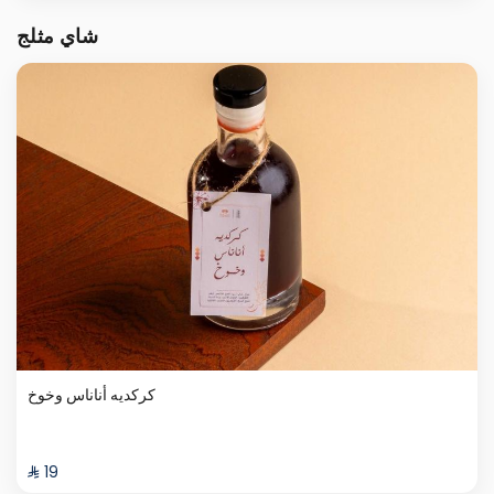
شاي مثلج
كركديه أناناس وخوخ
⁨⁦‪‬ 19⁩