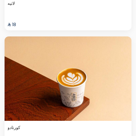
لاتيه
⁨⁦‪‬ 18⁩
كورتادو