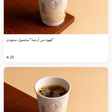
قهوة من أرضنا "محصول سعودي"
⁨⁦‪‬ 25⁩