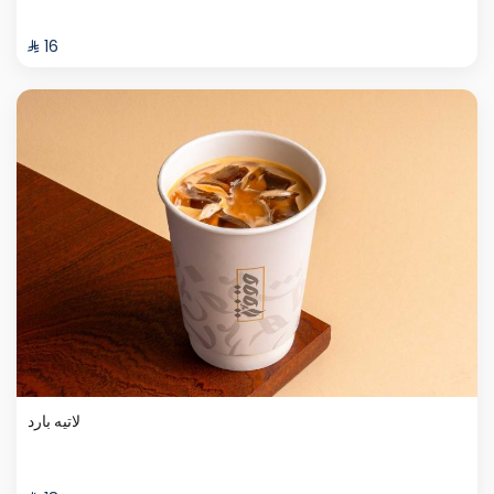
⁨⁦‪‬ 16⁩
لاتيه بارد