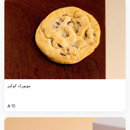
نيويورك كوكيز
⁨⁦‪‬ 10⁩