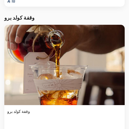
⁨⁦‪‬ 18⁩
وقفة كولد برو
وقفة كولد برو