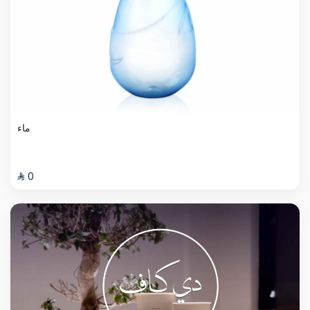
ماء
⁨⁦‪‬ 0⁩