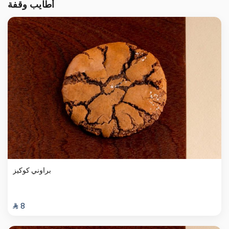
أطايب وقفة
براوني كوكيز
⁨⁦‪‬ 8⁩