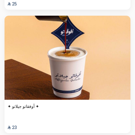
⁨⁦‪‬ 25⁩
✦ أوفقاتو جيلاتو ✦
⁨⁦‪‬ 23⁩