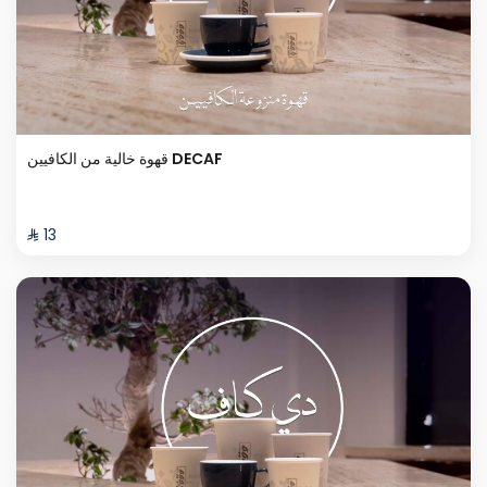
قهوة خالية من الكافيين DECAF
⁨⁦‪‬ 13⁩