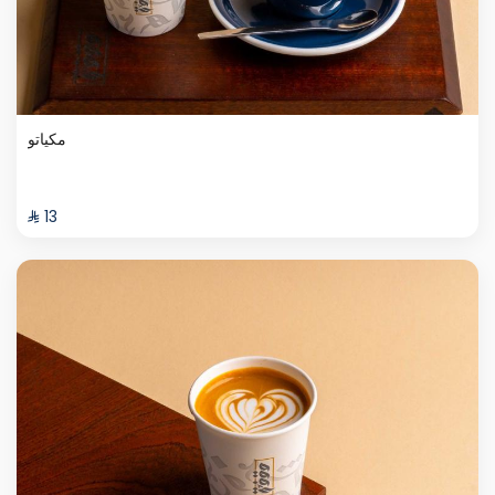
مكياتو
⁨⁦‪‬ 13⁩