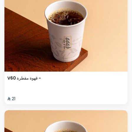
V60 قهوة مقطرة -
⁨⁦‪‬ 21⁩