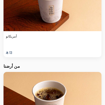
أمريكانو
⁨⁦‪‬ 13⁩
من أرضنا