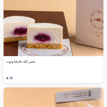
تشيز كيك فانيليا وتوت
⁨⁦‪‬ 18⁩