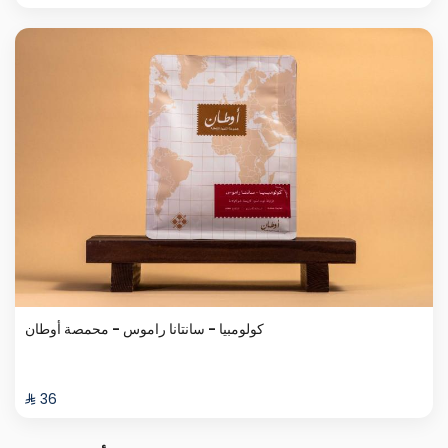
كولومبيا - سانتانا راموس - محمصة أوطان
⁨⁦‪‬ 36⁩