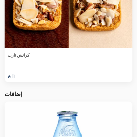
كرانش تارت
⁨⁦‪‬ 11⁩
إضافات