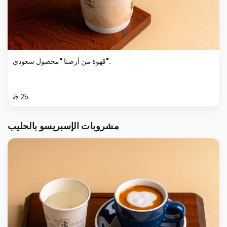
قهوة من أرضنا "محصول سعودي".
⁨⁦‪‬ 25⁩
مشروبات الإسبريسو بالحليب