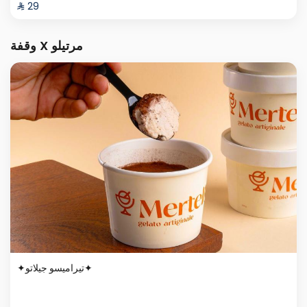
⁨⁦‪‬ 29⁩
وقفة X مرتيلو
✦تيراميسو جيلاتو✦