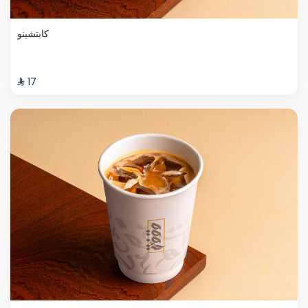
كابتشينو
⁨⁦‪‬ 17⁩