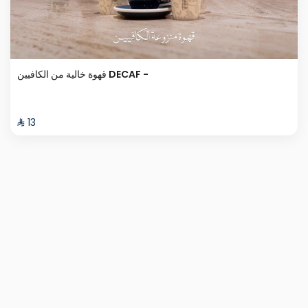
قهوة خالية من الكافيين DECAF -
⁨⁦‪‬ 13⁩