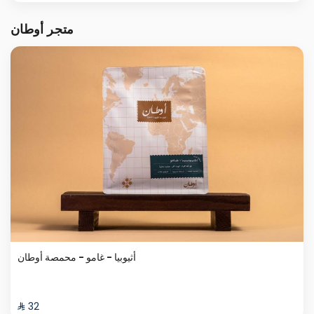
متجر أوطان
أثيوبيا - غامو - محمصة أوطان
⁨⁦‪‬ 32⁩