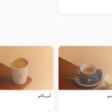
سو
أمريكانو