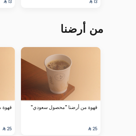
من أرضنا
قهوة من أرضنا "محصول سعودي"
قهوة 