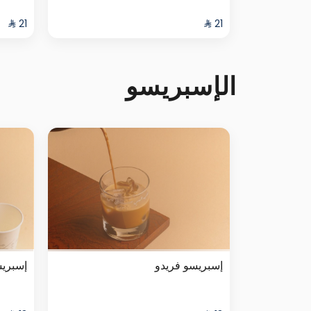
الإسبريسو
إسبريسو فريدو
إسبري