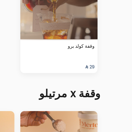
وقفة كولد برو
وقفة x مرتيلو