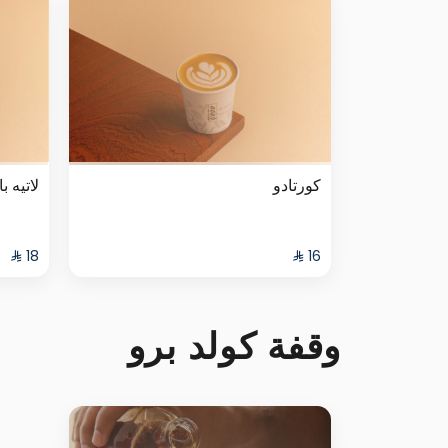
كورتادو
لاتيه با
وقفة كولد برو