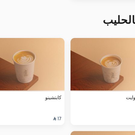
لحليب
ايت
كابتشينو