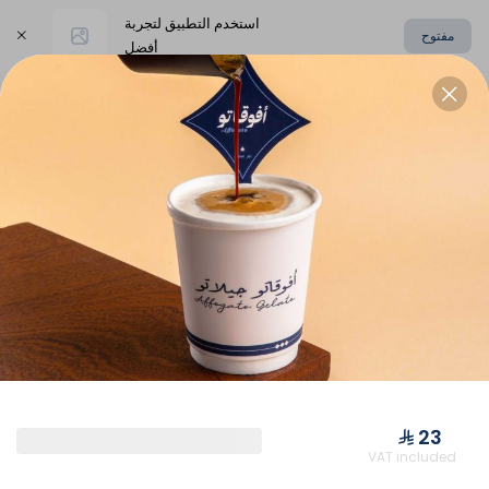
استخدم التطبيق لتجربة
مفتوح
أفضل
اختر العنوان
الإسبريسو
القهوة المقطرة
كوب فريسكو
كوب فريسكو
⁨⁦‪‬ 23⁩
VAT included