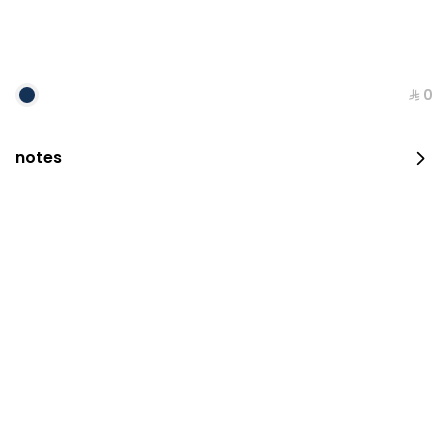
⁨⁦‪‬ 0⁩
notes
كوب الهالة
⁨⁦‪‬ 120⁩
القهوة المقطرة