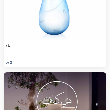
ماء
⁨⁦‪‬ 0⁩