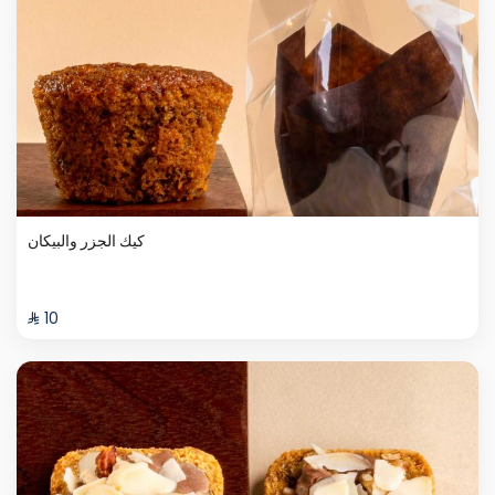
كيك الجزر والبيكان
⁨⁦‪‬ 10⁩