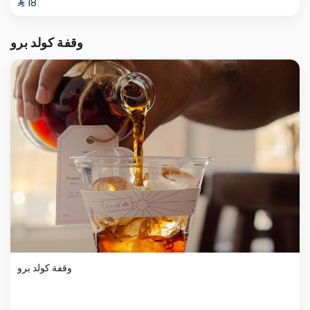
⁨⁦‪‬ 18⁩
وقفة كولد برو
وقفة كولد برو