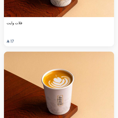
فلات وايت
⁨⁦‪‬ 17⁩