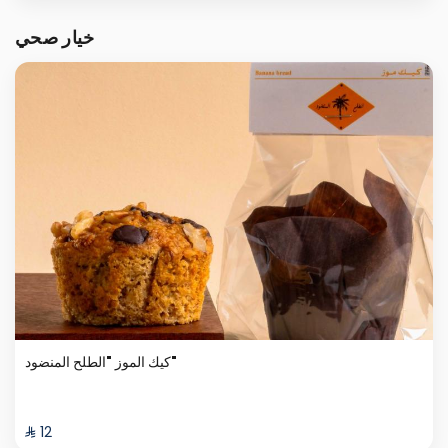
خيار صحي
كيك الموز "الطلح المنضود"
⁨⁦‪‬ 12⁩