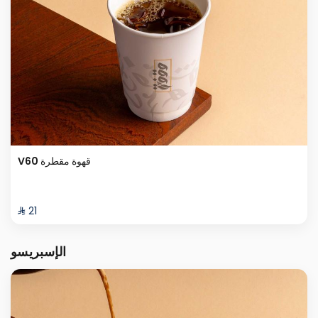
V60 قهوة مقطرة
⁨⁦‪‬ 21⁩
الإسبريسو