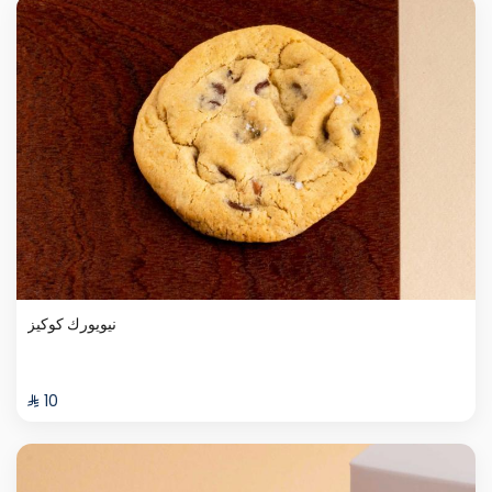
نيويورك كوكيز
⁨⁦‪‬ 10⁩