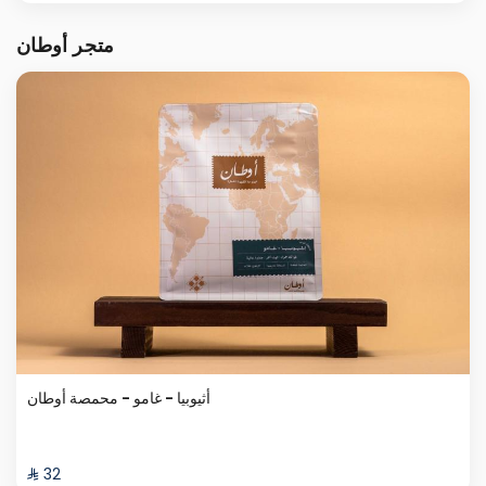
متجر أوطان
أثيوبيا - غامو - محمصة أوطان
⁨⁦‪‬ 32⁩