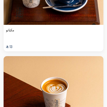
مكياتو
⁨⁦‪‬ 13⁩