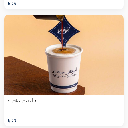
⁨⁦‪‬ 25⁩
✦ أوفقاتو جيلاتو ✦
⁨⁦‪‬ 23⁩