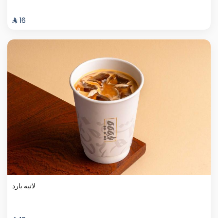
⁨⁦‪‬ 16⁩
لاتيه بارد