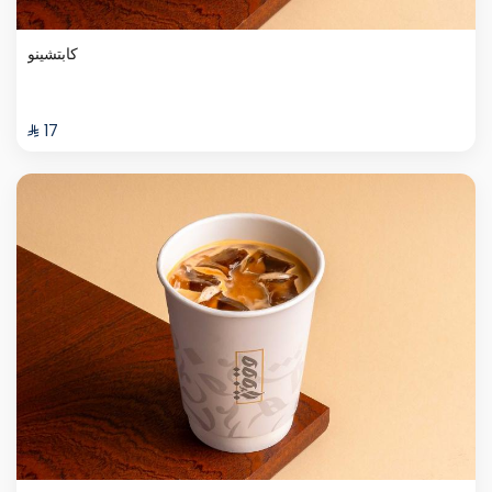
كابتشينو
⁨⁦‪‬ 17⁩