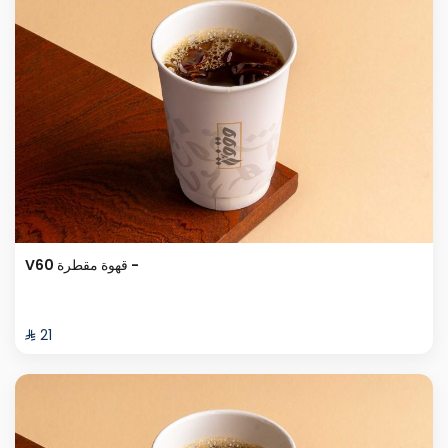
V60 قهوة مقطرة -
⁨⁦‪‬ 21⁩