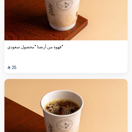
قهوة من أرضنا "محصول سعودي"
⁨⁦‪‬ 25⁩