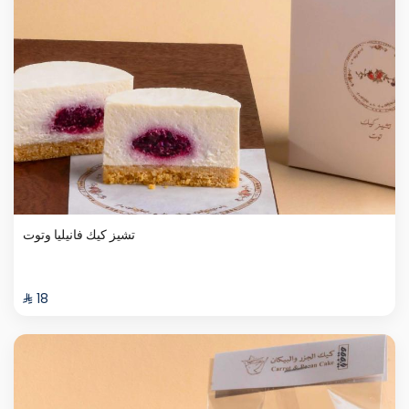
تشيز كيك فانيليا وتوت
⁨⁦‪‬ 18⁩