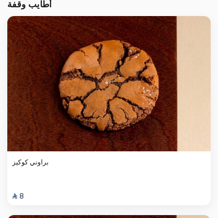
أطايب وقفة
براوني كوكيز
⁨⁦‪‬ 8⁩