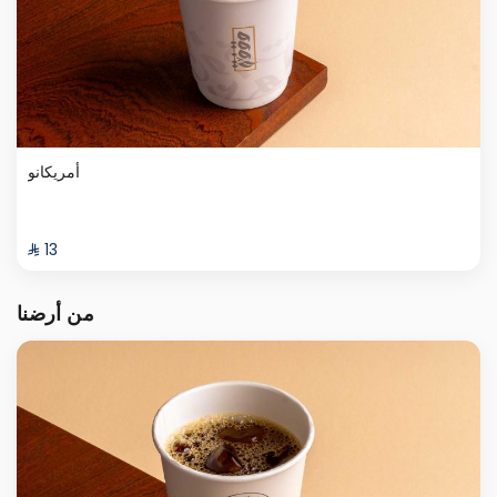
أمريكانو
⁨⁦‪‬ 13⁩
من أرضنا