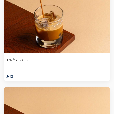
إسبريسو فريدو
⁨⁦‪‬ 13⁩