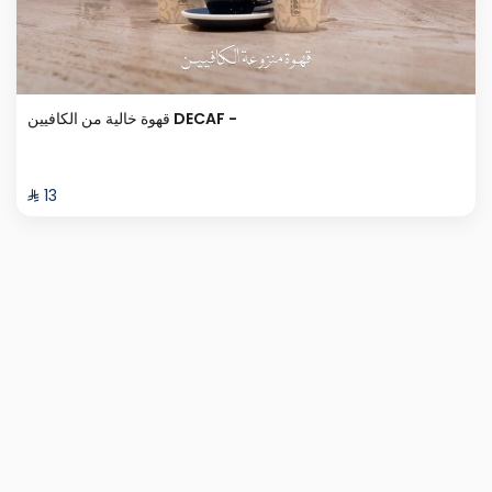
قهوة خالية من الكافيين DECAF -
⁨⁦‪‬ 13⁩