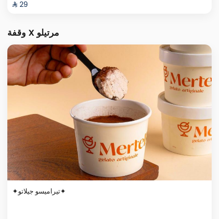
⁨⁦‪‬ 29⁩
وقفة X مرتيلو
✦تيراميسو جيلاتو✦