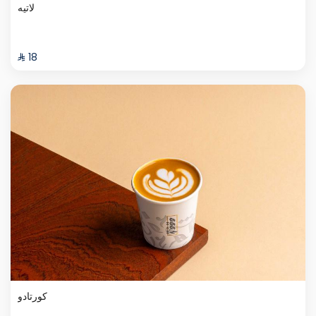
لاتيه
⁨⁦‪‬ 18⁩
كورتادو