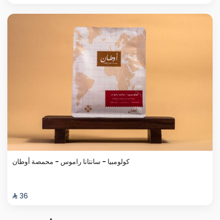
كولومبيا - سانتانا راموس - محمصة أوطان
⁨⁦‪‬ 36⁩