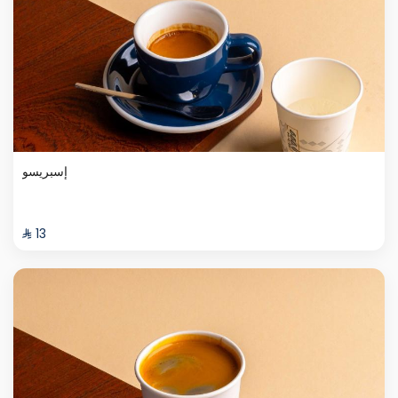
إسبريسو
⁨⁦‪‬ 13⁩