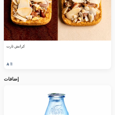
كرانش تارت
⁨⁦‪‬ 11⁩
إضافات