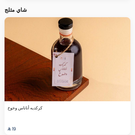
شاي مثلج
كركديه أناناس وخوخ
⁨⁦‪‬ 19⁩