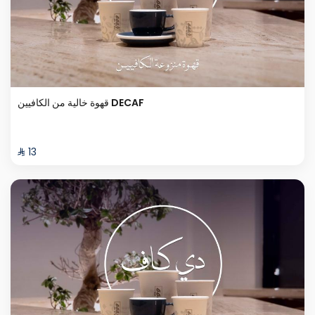
قهوة خالية من الكافيين DECAF
⁨⁦‪‬ 13⁩