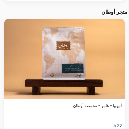
متجر أوطان
أثيوبيا - غامو - محمصة أوطان