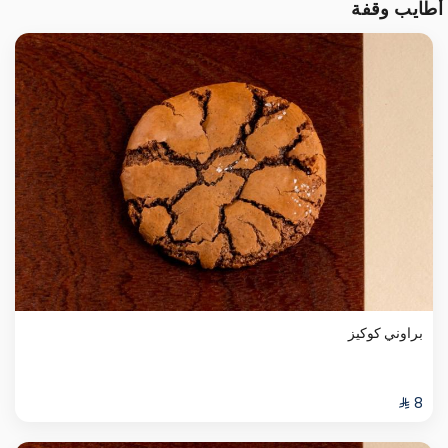
أطايب وقفة
براوني كوكيز