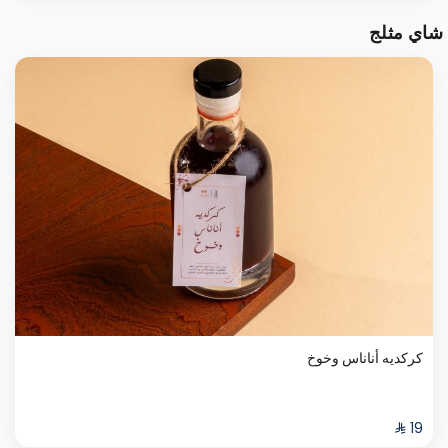
شاي مثلج
كركديه أناناس وخوخ