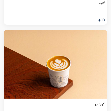
لاتيه
كورتادو