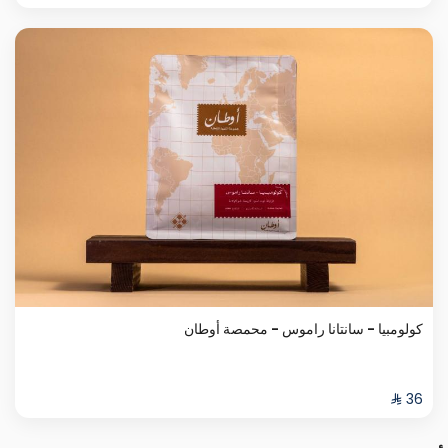
كولومبيا - سانتانا راموس - محمصة أوطان