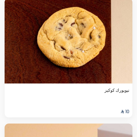
نيويورك كوكيز