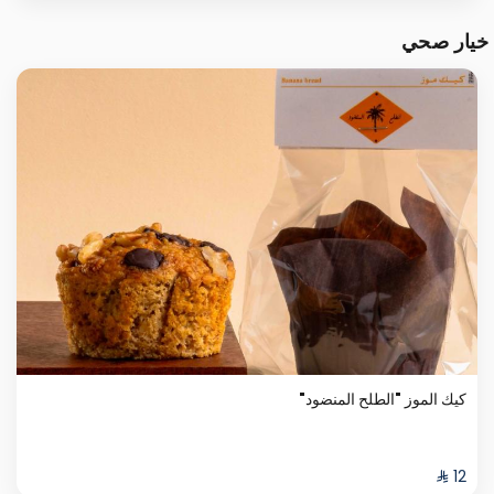
خيار صحي
كيك الموز "الطلح المنضود"