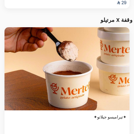
وقفة X مرتيلو
✦تيراميسو جيلاتو✦