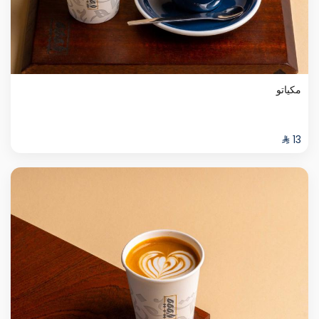
مكياتو