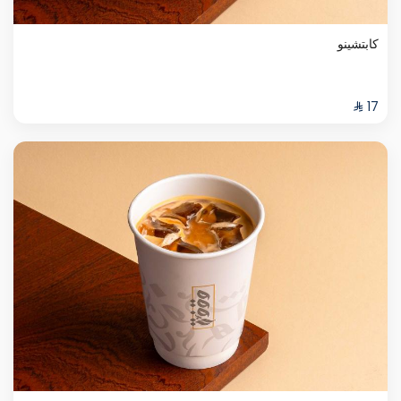
كابتشينو