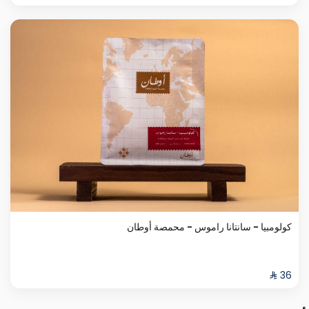
كولومبيا - سانتانا راموس - محمصة أوطان