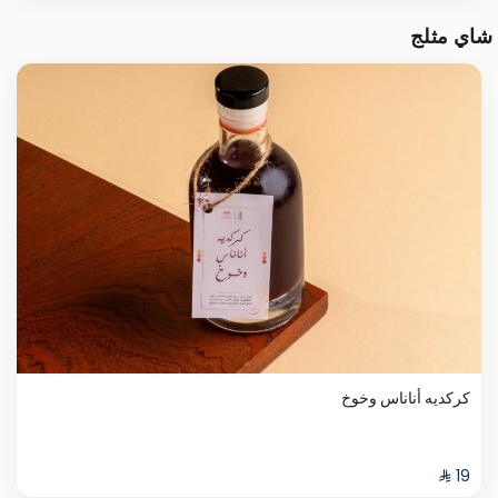
شاي مثلج
كركديه أناناس وخوخ