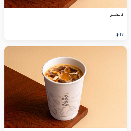
كابتشينو