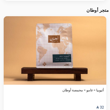
متجر أوطان
أثيوبيا - غامو - محمصة أوطان