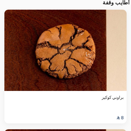
أطايب وقفة
براوني كوكيز