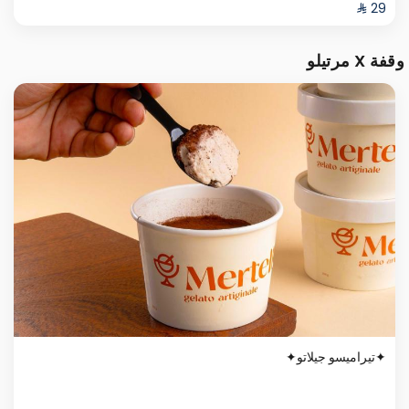
وقفة X مرتيلو
✦تيراميسو جيلاتو✦