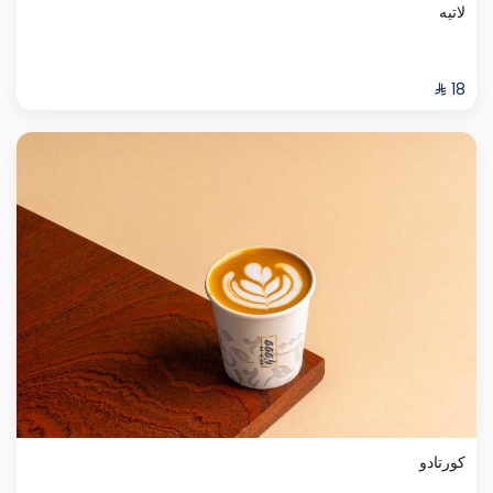
لاتيه
كورتادو