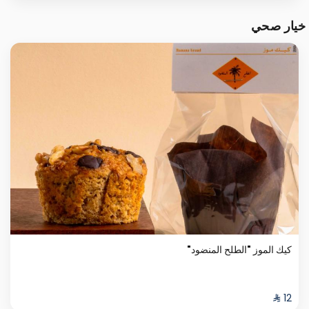
خيار صحي
كيك الموز "الطلح المنضود"