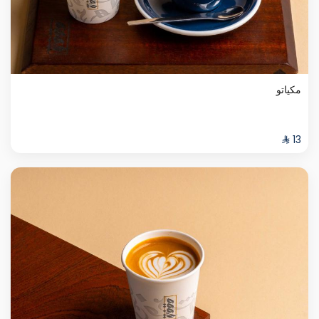
مكياتو