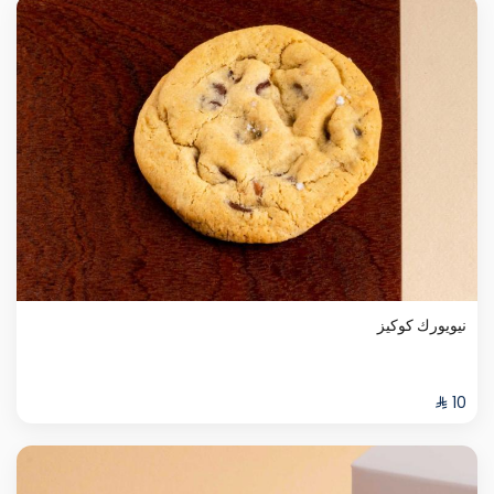
نيويورك كوكيز