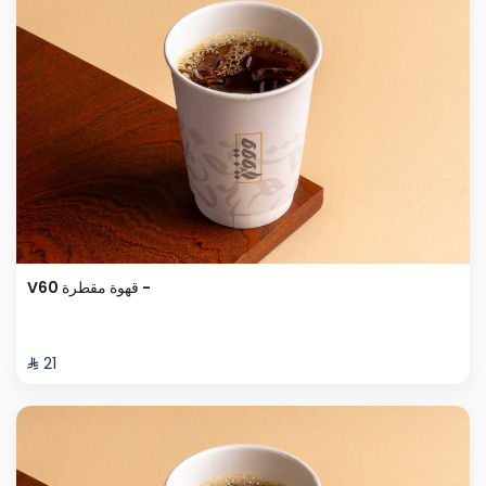
V60 قهوة مقطرة -
⁨⁦‪‬ 21⁩