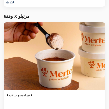
⁨⁦‪‬ 29⁩
وقفة X مرتيلو
✦تيراميسو جيلاتو✦