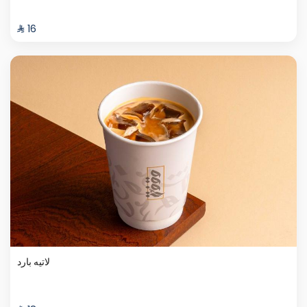
⁨⁦‪‬ 16⁩
لاتيه بارد