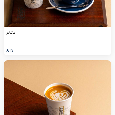
مكياتو
⁨⁦‪‬ 13⁩