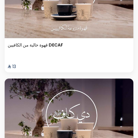
قهوة خالية من الكافيين DECAF
⁨⁦‪‬ 13⁩