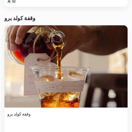
⁨⁦‪‬ 18⁩
وقفة كولد برو
وقفة كولد برو