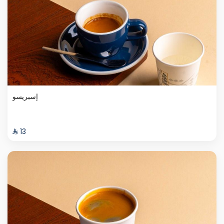
إسبريسو
⁨⁦‪‬ 13⁩