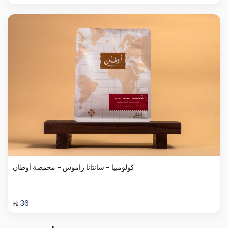
كولومبيا - سانتانا راموس - محمصة أوطان
⁨⁦‪‬ 36⁩