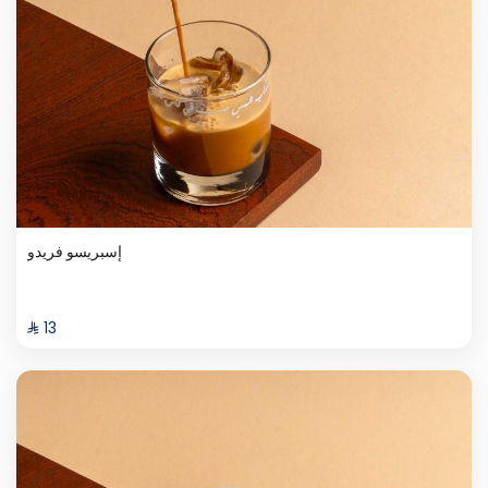
إسبريسو فريدو
⁨⁦‪‬ 13⁩