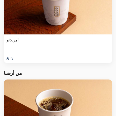
أمريكانو
⁨⁦‪‬ 13⁩
من أرضنا