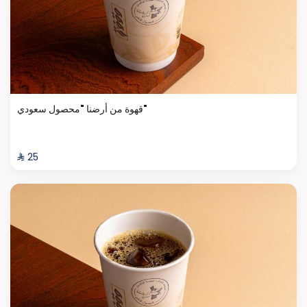
قهوة من أرضنا "محصول سعودي"
⁨⁦‪‬ 25⁩