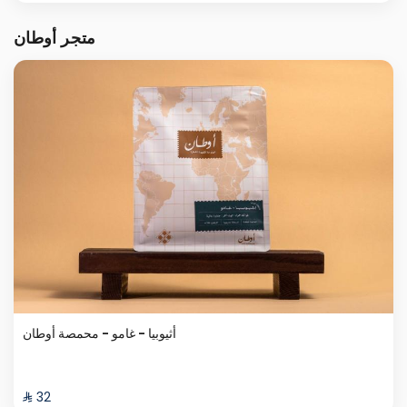
متجر أوطان
أثيوبيا - غامو - محمصة أوطان
⁨⁦‪‬ 32⁩