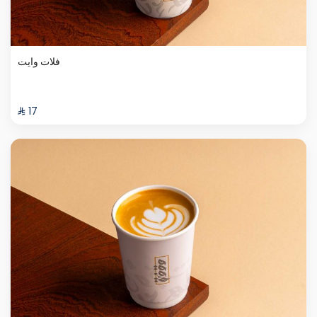
فلات وايت
⁨⁦‪‬ 17⁩