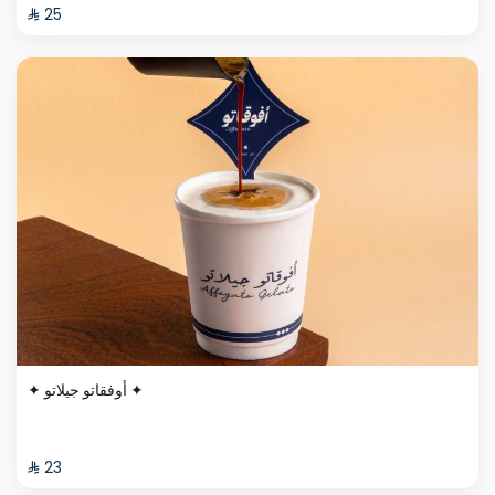
⁨⁦‪‬ 25⁩
✦ أوفقاتو جيلاتو ✦
⁨⁦‪‬ 23⁩