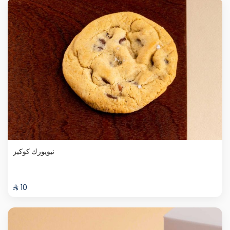
نيويورك كوكيز
⁨⁦‪‬ 10⁩