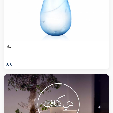
ماء
⁨⁦‪‬ 0⁩