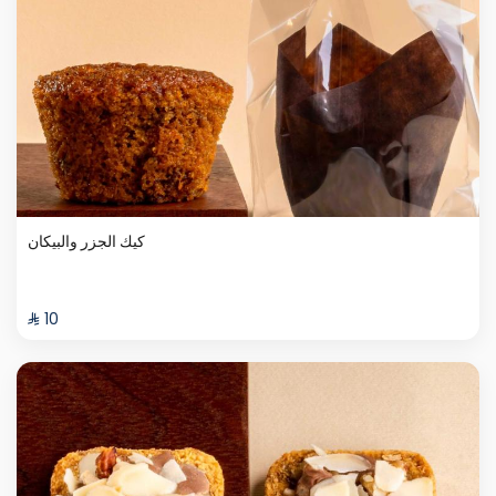
كيك الجزر والبيكان
⁨⁦‪‬ 10⁩