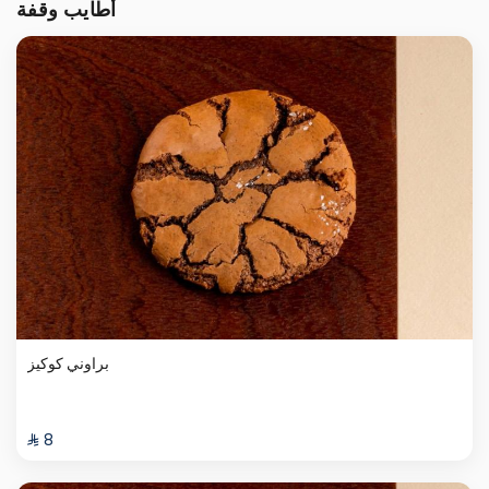
أطايب وقفة
براوني كوكيز
⁨⁦‪‬ 8⁩