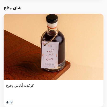
شاي مثلج
كركديه أناناس وخوخ
⁨⁦‪‬ 19⁩