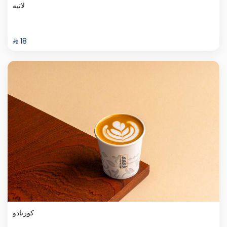
لاتيه
⁨⁦‪‬ 18⁩
كورتادو