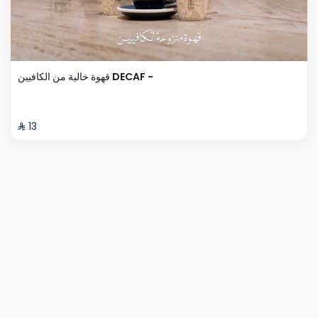
قهوة خالية من الكافيين DECAF -
⁨⁦‪‬ 13⁩