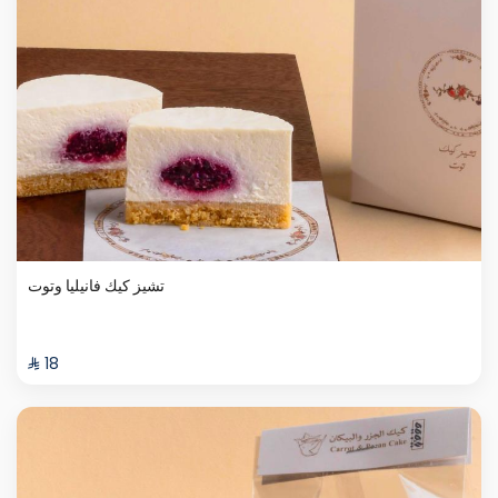
تشيز كيك فانيليا وتوت
⁨⁦‪‬ 18⁩