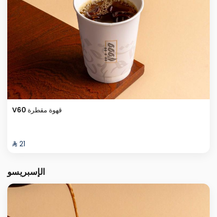
V60 قهوة مقطرة
⁨⁦‪‬ 21⁩
الإسبريسو