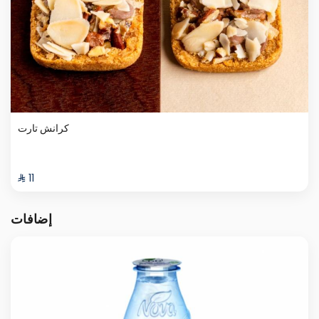
كرانش تارت
⁨⁦‪‬ 11⁩
إضافات