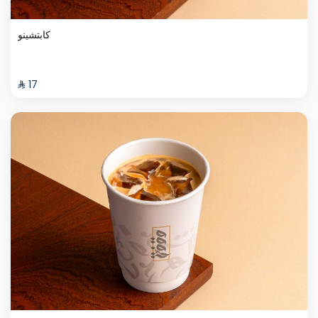
كابتشينو
⁨⁦‪‬ 17⁩