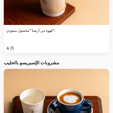
قهوة من أرضنا "محصول سعودي".
⁨⁦‪‬ 25⁩
مشروبات الإسبريسو بالحليب